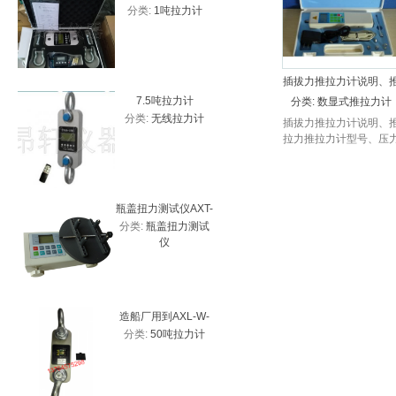
分类:
1吨拉力计
分类:
高
测力计 带USB接口
拉力计
力
插拔力推拉力计说明、
拉力推拉力计型号、压
7.5吨拉力计
5吨
分类:
数显式推拉力计
推拉力计配置
分类:
无线拉力计
分类:
无
插拔力推拉力计说明、
拉力推拉力计型号、压
推拉力计配置 上下限偏
差值自由设定，红绿指
灯及蜂鸣器自动声光报
设置
瓶盖扭力测试仪AXT-
HP-10
分类:
瓶盖扭力测试
分类:
数
20、2Nm瓶盖扭力计
价
仪
厂家
造船厂用到AXL-W-
防水30吨
分类:
50吨拉力计
分类:
3
50T带峰值拉力计
新