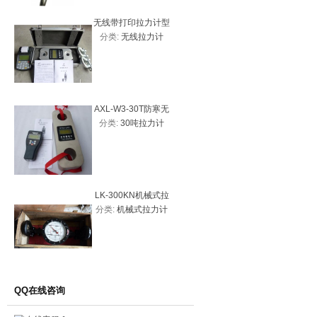
无线带打印拉力计型
数显扭矩测
分类:
无线拉力计
分类:
数
号
20、2N
试仪
AXL-W3-30T防寒无
AXL-W3
分类:
30吨拉力计
分类:
无
线拉力计、30吨拉力
拉力计、5
计优质图片
线拉
LK-300KN机械式拉
AXL-W-
分类:
机械式拉力计
分类:
无
力计30吨
拉力计、
线拉力计
价
QQ在线咨询