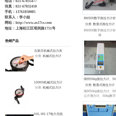
电话：021-67835477
传真：021-67832410
手机：13761850005
联系人：李小姐
BM300数字推拉力计价
网站：
http://www.ax17cs.com
格
分类:
数显式推拉力计
地址：上海松江区塔闵路1751号
BM300数字推拉力计价
格
热销产品
石家庄机械式拉力表
平顶山20
分类:
机械式拉力计
分类:
机
20KN（2吨）
力表200
湖州50kg推拉力计、50
100KN机械式拉力计
10吨一体
公斤测力计、50kg数字
分类:
数显式推拉力计
分类:
机械式拉力计
分类:
测力
价格，机械式拉力表
拉力计量程齐全
湖州50kg推拉力计、50
系
公斤测力计、50kg数字
拉力计量程齐全
AXL-W1-1T电力无线
20000k