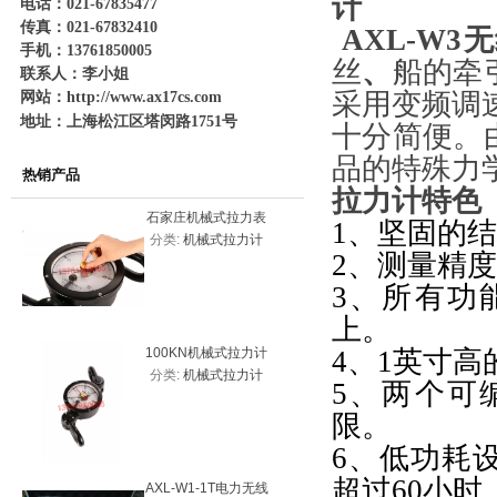
计
电话：021-67835477
传真：021-67832410
AXL-W3
无
手机：13761850005
丝
、
船的牵
联系人：李小姐
采用变频调
网站：
http://www.ax17cs.com
地址：上海松江区塔闵路1751号
十分简便。
品的特殊力
热销产品
拉力计
特色
石家庄机械式拉力表
平顶山20
1、
坚固的结
分类:
机械式拉力计
分类:
机
20KN（2吨）
力表200
2、
测量精度
3、
所有功
上。
100KN机械式拉力计
4、
1
英寸高
10吨一体
分类:
机械式拉力计
分类:
测力
价格，机械式拉力表
5、
两个可
系
限。
6、
低功耗
超过
60
小时
AXL-W1-1T电力无线
20000k