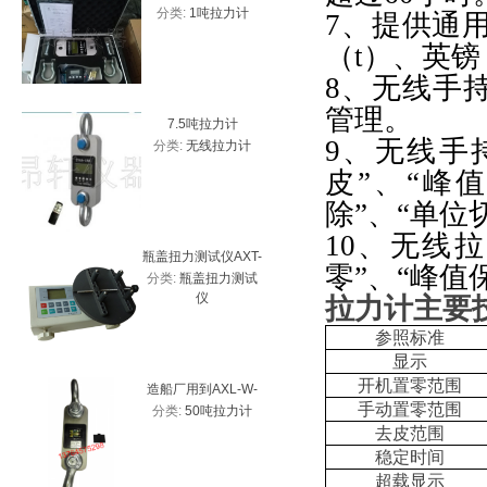
分类:
1吨拉力计
分类:
高
测力计 带USB接口
拉力计
7、
提供通
力
（
t
）、英镑
8、
无线手
管理。
7.5吨拉力计
5吨
9、
无线手
分类:
无线拉力计
分类:
无
皮”、“峰
除”、“单位
10、
无线拉
瓶盖扭力测试仪AXT-
HP-10
零”、“峰值
分类:
瓶盖扭力测试
分类:
数
20、2Nm瓶盖扭力计
价
仪
拉力计
主要
厂家
参照标准
显示
开机置零范围
造船厂用到AXL-W-
防水30吨
手动置零范围
分类:
50吨拉力计
分类:
3
50T带峰值拉力计
新
去皮范围
稳定时间
超载显示