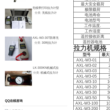
最大安全载荷
无线带打印拉力计型
数显扭矩测
极限载荷
分类:
无线拉力计
分类:
数
号
20、2N
电池寿命
试仪
电池型号
工作温度
.
工作湿度
遥控接收距离
AXL-W3-30T防寒无
AXL-W3
遥控器电池
分类:
30吨拉力计
分类:
无
线拉力计、30吨拉力
拉力计、5
拉力机规格
计优质图片
线拉
型号
最大
AXL-W3-01
AXL-W3-02
LK-300KN机械式拉
AXL-W-
AXL-W3-03
分类:
机械式拉力计
分类:
无
力计30吨
拉力计、
AXL-W3-05
线拉力计
AXL-W3-10
1
价
AXL-W3-20
2
AXL-W3-30
3
AXL-W3-50
5
QQ在线咨询
AXL-W3-100
1
AXL-W3-200
2