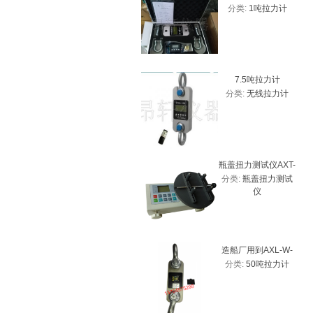
分类:
1吨拉力计
测力计 带USB接口
7.5吨拉力计
分类:
无线拉力计
瓶盖扭力测试仪AXT-
分类:
瓶盖扭力测试
20、2Nm瓶盖扭力计
仪
厂家
造船厂用到AXL-W-
分类:
50吨拉力计
50T带峰值拉力计