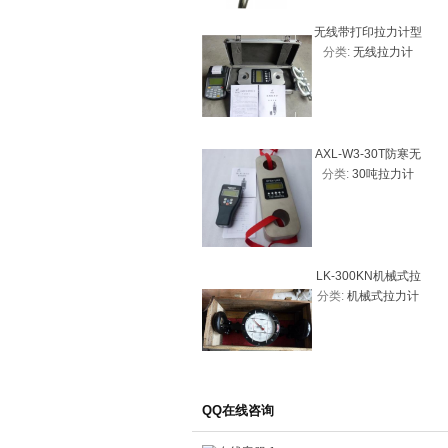
无线带打印拉力计型
分类:
无线拉力计
号
AXL-W3-30T防寒无
分类:
30吨拉力计
线拉力计、30吨拉力
计优质图片
LK-300KN机械式拉
分类:
机械式拉力计
力计30吨
QQ在线咨询