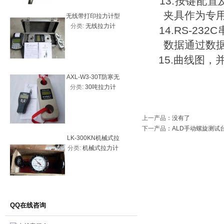
13.
按键配置
夹具作为专
无线带打印拉力计型
数显扭矩测
分类:
无线拉力计
分类:
数
号
20、2N
14.
RS-232C
试仪
数据通过数
15.
曲线图，
AXL-W3-30T防寒无
AXL-W3
分类:
30吨拉力计
分类:
无
线拉力计、30吨拉力
拉力计、5
计优质图片
线拉
上一产品
：没有了
下一产品
：
ALD手动螺旋测试
LK-300KN机械式拉
AXL-W-
分类:
机械式拉力计
分类:
无
力计30吨
拉力计、
线拉力计
价
QQ在线咨询