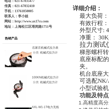
电话：021-67835477
传真：021-67832410
详细介绍：
手机：13761850005
最大负荷：
联系人：李小姐
网站：
http://www.ax17cs.com
有效行程：
地址：上海松江区塔闵路1751号
外型尺寸
: 
净重：
30K
热销产品
拉力测试
石家庄机械式拉力表
平顶山20
梯形螺杆转
分类:
机械式拉力计
分类:
机
20KN（2吨）
力表200
底座标配的
夹。
机台底座大
100KN机械式拉力计
10吨一体
可选配
NK
分类:
机械式拉力计
分类:
测力
价格，机械式拉力表
小型试验机
系
功能及特点
1.
高精度高分
AXL-W1-1T电力无线
20000k