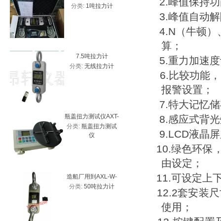
2.
峰值保持功
分类:
1吨拉力计
分类:
高
测力计 带USB接口
拉力计
3.
峰值自动解
力
4.
N
（牛顿）
算；
7.5吨拉力计
5吨
5.
重力加速度
分类:
无线拉力计
分类:
无
6.
比较功能，
报警设置；
7.
特大记忆储
瓶盖扭力测试仪AXT-
HP-10
8.
感应式背光
分类:
瓶盖扭力测试
分类:
数
20、2Nm瓶盖扭力计
价
9.
LCD
液晶屏
仪
厂家
10.
绿色环保
由设定；
11.
可设定上
造船厂用到AXL-W-
防水30吨
分类:
50吨拉力计
分类:
3
50T带峰值拉力计
新
12.
2
套安装尺
使用；